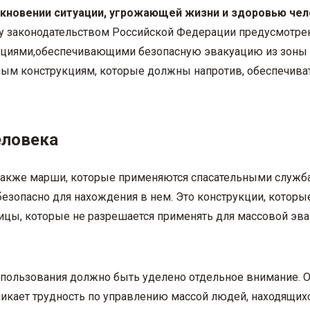
икновении ситуации, угрожающей жизни и здоровью чел
 законодательством Российской Федерации предусмотрены
циями,обеспечивающими безопасную эвакуацию из зоны бе
ым конструкциям, которые должны напротив, обеспечиват
еловека
также марши, которые применяются спасательными служб
безопасно для нахождения в нем. Это конструкции, котор
цы, которые не разрешается применять для массовой эв
ользования должно быть уделено отдельное внимание. Об
никает трудность по управлению массой людей, находящихс