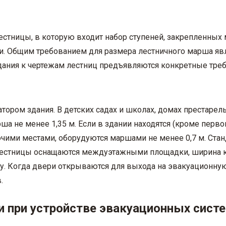
стницы, в которую входит набор ступеней, закрепленных
. Общим требованием для размера лестничного марша явл
здания к чертежам лестниц предъявляются конкретные треб
татором здания. В детских садах и школах, домах престаре
 не менее 1,35 м. Если в здании находятся (кроме первог
ими местами, оборудуются маршами не менее 0,7 м. Стан
 лестницы оснащаются междуэтажными площадки, ширина 
. Когда двери открываются для выхода на эвакуационную 
.
и при устройстве эвакуационных сист