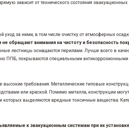
рямую зависит от технического состояния эвакуационных 
ход за ними, в том числе очистку от атмосферных осадков.
 не обращают внимания на чистоту и безопасность по
рные лестницы оснащаются перилами. Лучше всего в каче
сно ППБ, покрываются специальными антикоррозионными 
е высокие требования. Металлические типовые конструк
ствами или краской. Помимо металла, конструкции могут 
нии которых выделяются вредные токсичные вещества. Кат
ъявляемые к эвакуационным системам при их установк