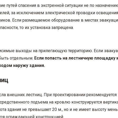
е путей спасения в экстренной ситуации не по назначению
лей, за исключением электрической проводки освещения
иков. Если размещаемое оборудование в местах эвакуации
сности, то их установка запрещена.
висимые выходы на прилегающую территорию. Если эвакуа
 быть отдельным.
Если попасть на лестничную площадку 
ходом наружу здания.
ниц
сла внешних лестниц. При проектировании рекомендуется 
средственного подъема на кровлю конструируется вертикал
та здания не превышает 20 м., но и не имеет высоту меньш
ается ограждающей конструкцией.