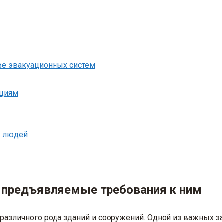
тве эвакуационных систем
кциям
я людей
 предъявляемые требования к ним
различного рода зданий и сооружений. Одной из важных за