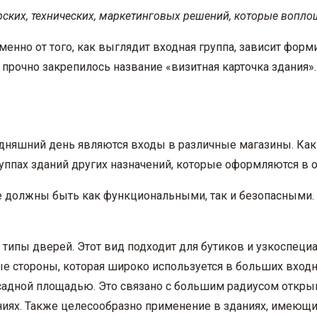
рских, технических, маркетинговых решений, которые вопло
енно от того, как выглядит входная группа, зависит форм
прочно закрепилось название «визитная карточка здания».
няшний день являются входы в различные магазины. Как 
ппах зданий других назначений, которые оформляются в о
 должны быть как функциональными, так и безопасными. 
типы дверей. Этот вид подходит для бутиков и узкоспец
е стороны, которая широко используется в больших входн
садной площадью. Это связано с большим радиусом откры
ениях. Также целесообразно применение в зданиях, имеющ