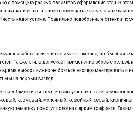
жно с помощью разных вариантов оформления стен. В этом
в нишах и углах, а также совмещать с натуральными мате
растность недопустима. Правильно подобранные оттенки по
сунок особого значения не имеет. Главное, чтобы обои так
м стен. Также стиль допускает применение обоев с рельеф
 Во время выбора нужно не бояться экспериментировать и 
етным на первый взгляд.
ны преобладать светлые и приглушенные тона, реализован
ежевый, кремовый, молочный, кофейный, серый, кирпичный
ичную тематику помогут полотна с ярким граффити. Таким 