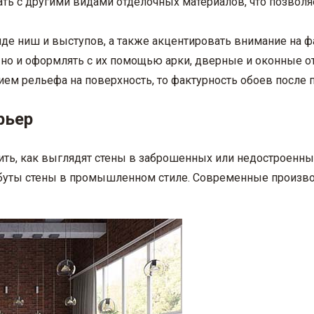
ть с другими видами отделочных материалов, что позвол
де ниш и выступов, а также акцентировать внимание на фа
, но и оформлять с их помощью арки, дверные и оконные о
ием рельефа на поверхность, то фактурность обоев после 
рьер
нить, как выглядят стены в заброшенных или недостроенны
рибуты стены в промышленном стиле. Современные произв