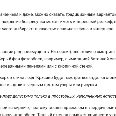
аненным и даже, можно сказать, традиционным вариантом
е покрытие без рисунка может иметь интересный рельеф, 
 часто выбирают в качестве основного фона в интерьере.
меющие ряд преимуществ. На таком фоне отлично смотрится
 Серый фон фотообоев, например, с имитацией бетонной ст
 деревянными панелями или с кирпичной стеной.
ьера в стиле лофт. Красиво будет смотреться отделка стен
фоне выделить черным цветом узоры или рисунки.
е лофт допустимо только в просторных, наполненных есте
ой из кирпича, поэтому вполне приемлем в «чердачном» с
х вариантов обоев. Теплый оттенок поможет привнести уют