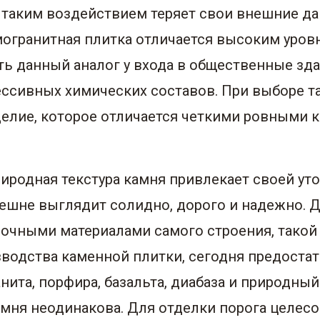
 таким воздействием теряет свои внешние да
амогранитная плитка отличается высоким уро
ь данный аналог у входа в общественные зда
рессивных химических составов. При выборе 
делие, которое отличается четкими ровными 
риродная текстура камня привлекает своей ут
нешне выглядит солидно, дорого и надежно. 
лочными материалами самого строения, такой
водства каменной плитки, сегодня предоста
нита, порфира, базальта, диабаза и природны
камня неодинакова. Для отделки порога целес