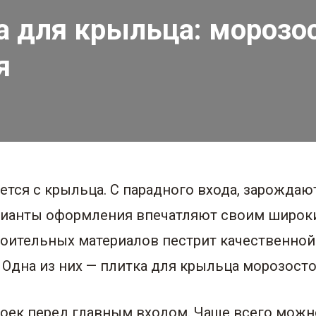
а для крыльца: морозо
я
тся с крыльца. С парадного входа, зарождаю
арианты оформления впечатляют своим широк
оительных материалов пестрит качественной
 Одна из них — плитка для крыльца морозост
роек перед главным входом. Чаще всего мож