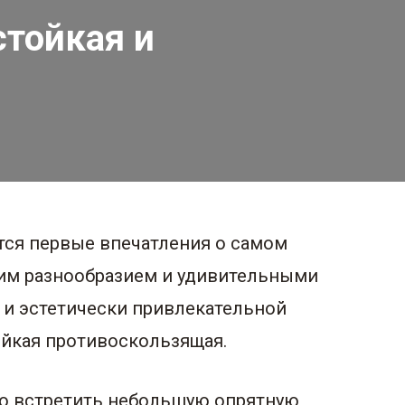
стойкая и
тся первые впечатления о самом
им разнообразием и удивительными
 и эстетически привлекательной
ойкая противоскользящая.
но встретить небольшую опрятную