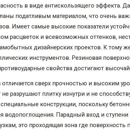
пасность в виде антискользящего эффекта. Да
еланы податливым материалом, что очень важ
озов. Имеет самые высокие показатели устой
вом расцветок и всевозможных оттенков, не
амобытных дизайнерских проектов. К тому же
ллических инструментов. Резиновая поверхно
противоударные свойства достигают высочай
а отличается сверх прочностью и высоким ур
т не разрушают плитку изнутри и не способст
 специальные конструкции, поскольку бетонн
вня водопоглощения. Парадный вход и ступен
узкам, это проходящая зона где поверхность