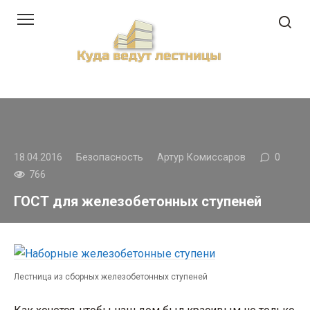
Перейти
к
контенту
18.04.2016
Безопасность
Артур Комиссаров
0
766
ГОСТ для железобетонных ступеней
Лестница из сборных железобетонных ступеней